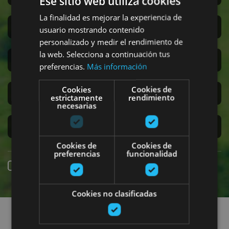
Ese sitio web utiliza cookies
La finalidad es mejorar la experiencia de
San Fermín
usuario mostrando contenido
personalizado y medir el rendimiento de
la web. Selecciona a continuación tus
Accesibilidad
preferencias.
Más información
Cookies
Cookies de
Turismo regenerativo
estrictamente
rendimiento
necesarias
Experiencias exclusivas
Cookies de
Cookies de
preferencias
funcionalidad
Reserva online
Cookies no clasificadas
Encuentra planes