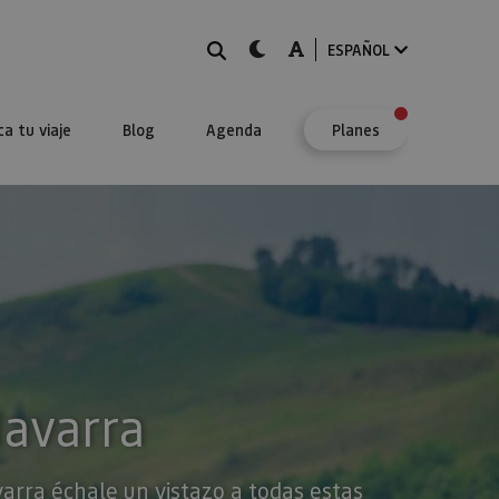
BUSCAR
dark-mode
A-mode
ESPAÑOL
ca tu viaje
Blog
Agenda
Planes
Navarra
varra échale un vistazo a todas estas