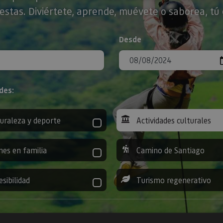
stas. Diviértete, aprende, muévete o saborea, tú 
Desde
des:
uraleza y deporte
Actividades culturales
nes en familia
Camino de Santiago
esibilidad
Turismo regenerativo