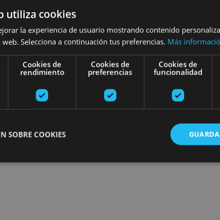
b utiliza cookies
Encuentra planes
ejorar la experiencia de usuario mostrando contenido personaliz
 web. Selecciona a continuación tus preferencias.
Más informaci
Cookies de
Cookies de
Cookies de
rendimiento
preferencias
funcionalidad
ros
N SOBRE COOKIES
GUARDA
ente necesarias
Cookies de rendimiento
Cookies de preferencias
Cookie
Cookies no clasificadas
ente necesarias permiten la funcionalidad principal del sitio web, como el inicio de ses