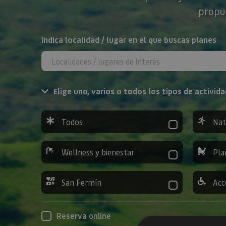
propue
BUSCAR
Indica localidad / lugar en el que buscas planes
Elige uno, varios o todos los tipos de activida
Todos
Nat
Wellness y bienestar
Pla
San Fermín
Acc
Reserva online