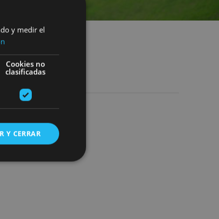
ado y medir el
ón
Cookies no
clasificadas
R Y CERRAR
s de funcionalidad
ión de usuario y la