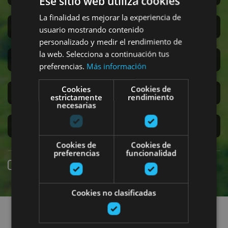
Ese sitio web utiliza cookies
La finalidad es mejorar la experiencia de
San Fermín
usuario mostrando contenido
personalizado y medir el rendimiento de
la web. Selecciona a continuación tus
Accesibilidad
preferencias.
Más información
Cookies
Cookies de
Turismo regenerativo
estrictamente
rendimiento
necesarias
Experiencias exclusivas
Cookies de
Cookies de
preferencias
funcionalidad
Reserva online
Cookies no clasificadas
Encuentra planes