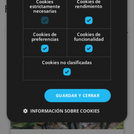
Cookies
Cookies de
Hemos localizado
1
planes
estrictamente
rendimiento
necesarias
Cookies de
Cookies de
preferencias
funcionalidad
Mostrar
Cookies no clasificadas
Naturaleza y deporte
Añadir filtros
Recolección de setas en Ultzam
GUARDAR Y CERRAR
INFORMACIÓN SOBRE COOKIES