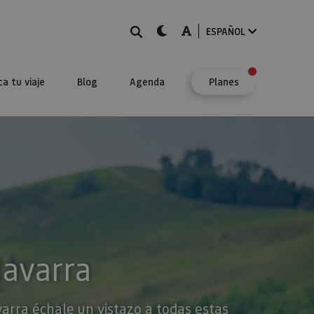
BUSCAR
dark-mode
A-mode
ESPAÑOL
ca tu viaje
Blog
Agenda
Planes
Navarra
varra échale un vistazo a todas estas