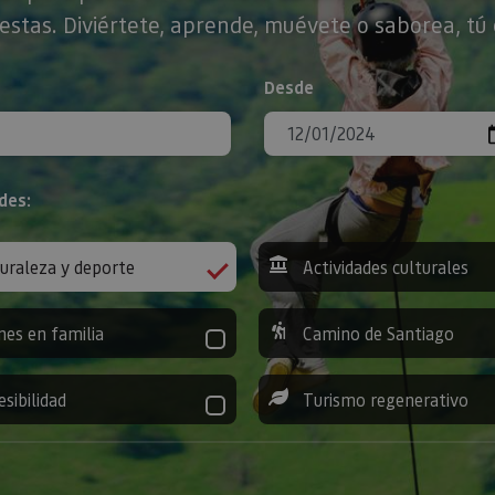
stas. Diviértete, aprende, muévete o saborea, tú 
Desde
des:
uraleza y deporte
Actividades culturales
nes en familia
Camino de Santiago
esibilidad
Turismo regenerativo