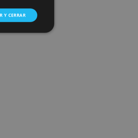
R Y CERRAR
s de funcionalidad
ión de usuario y la
ookie para recordar
es de los visitantes.
ookie-Script.com
o general, utilizada
tiliza para
or parte del
 navegador del