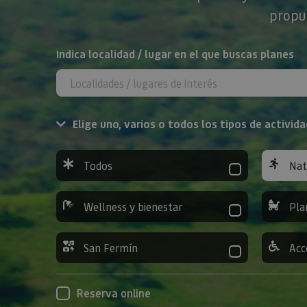
propue
BUSCAR
Indica localidad / lugar en el que buscas planes
Elige uno, varios o todos los tipos de activida
Todos
Nat
Wellness y bienestar
Pla
San Fermín
Acc
Reserva online