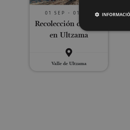
01 SEP - 01 DIC
INFORMACIÓ
Recolección de setas
en Ultzama
Cookies estrictam
Las cookies estrictam
Valle de Ultzama
gestión de cuentas. E
Nombre
CookieScriptConse
JSESSIONID
COOKIE_SUPPORT