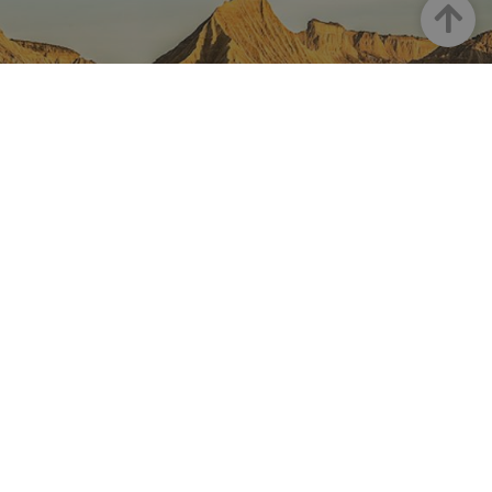
Arriba
NAVARRA EN INSTAGRAM
Descubre toda la belleza de
Navarra
Instagram Oficial De Turismo