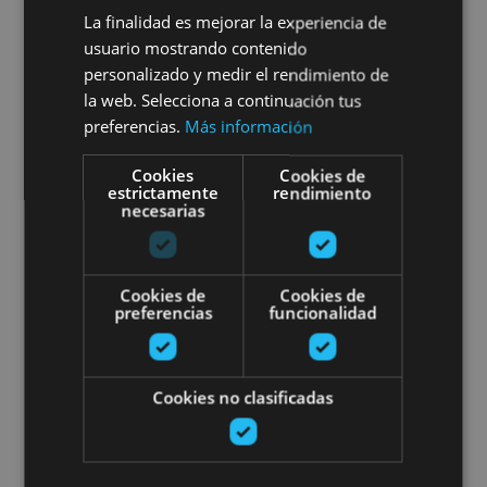
Visita viñedos Malón de
La finalidad es mejorar la experiencia de
Echaide en buggie o 4x4
usuario mostrando contenido
personalizado y medir el rendimiento de
la web. Selecciona a continuación tus
preferencias.
Más información
Cascante
Cookies
Cookies de
estrictamente
rendimiento
necesarias
Experiencia Sustraiak en Bodeg
Cookies de
Cookies de
preferencias
funcionalidad
Cookies no clasificadas
01 ENE - 31 DIC
Experiencia Sustraiak en