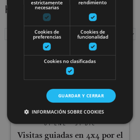
estrictamente
rendimiento
Hemos localizado
1
planes
necesarias
Cookies de
Cookies de
preferencias
funcionalidad
Mostrar
Cookies no clasificadas
Visitas guiadas en 4x4 por el cor
GUARDAR Y CERRAR
INFORMACIÓN SOBRE COOKIES
01 ENE - 31 DIC
Visitas guiadas en 4x4 por el
Cookies estrictamente necesarias