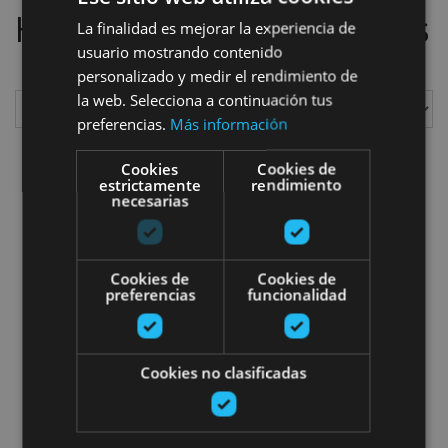
Hemos localizado
2
planes
La finalidad es mejorar la experiencia de
usuario mostrando contenido
personalizado y medir el rendimiento de
la web. Selecciona a continuación tus
preferencias.
Más información
Mostrar
Cookies
Cookies de
estrictamente
rendimiento
necesarias
Descenso Barranco Arandari
Cookies de
Cookies de
preferencias
funcionalidad
Cookies no clasificadas
21 MAR - 21 DIC
Descenso Barranco Arandari