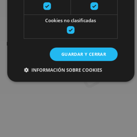
Busca más planes
Cookies no clasificadas
Encuentra planes y sugerencias para completar tu viaje en
Navarra: actividades organizadas, visitas y los eventos más
destados de la agenda.
GUARDAR Y CERRAR
INFORMACIÓN SOBRE COOKIES
Ir al buscador de planes
Cookies estrictamente necesarias
Cookies de rendimiento
Cookies de preferencias
Cookies de funcionalidad
Cookies no clasificadas