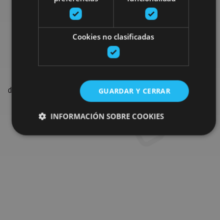
Busca más fiestas y
Cookies no clasificadas
eventos
Encuentra las fiestas, espectáculos y los eventos más
destacados de la agenda para completar tu viaje en Navarra.
GUARDAR Y CERRAR
INFORMACIÓN SOBRE COOKIES
Ir al buscador de agenda
Cookies estrictamente necesarias
Cookies de rendimiento
Cookies de preferencias
Cookies de funcionalidad
Cookies no clasificadas