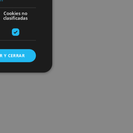
Cookies no
clasificadas
R Y CERRAR
s de funcionalidad
ión de usuario y la
ookie para recordar