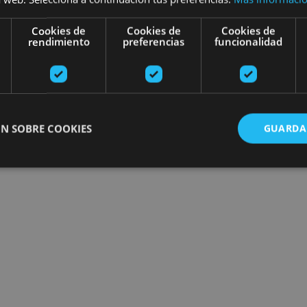
Cookies de
Cookies de
Cookies de
rendimiento
preferencias
funcionalidad
N SOBRE COOKIES
GUARDA
ente necesarias
Cookies de rendimiento
Cookies de preferencias
Cookie
Cookies no clasificadas
ente necesarias permiten la funcionalidad principal del sitio web, como el inicio de ses
l sitio web no se puede utilizar correctamente sin las cookies estrictamente necesarias.
Proveedor
/
Vencimiento
Descripción
Dominio
nt
1 mes
El servicio Cookie-Script.com utiliza esta c
CookieScript