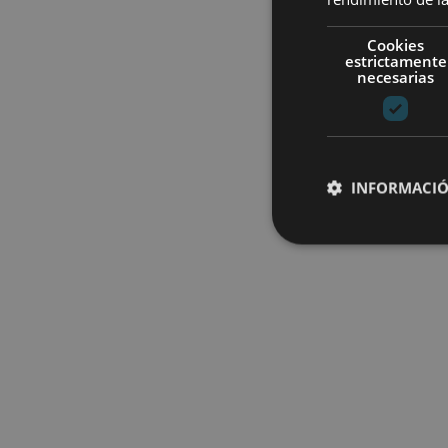
Cookies
estrictamente
necesarias
INFORMACIÓ
Cookies estrictam
Las cookies estrictam
gestión de cuentas. E
Nombre
CookieScriptConse