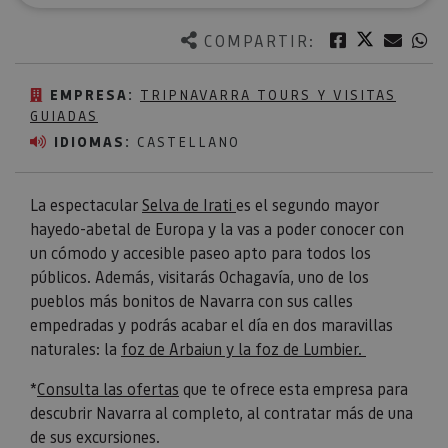
Twitter
Facebook
Corre
W
COMPARTIR:
EMPRESA:
TRIPNAVARRA TOURS Y VISITAS
GUIADAS
IDIOMAS:
CASTELLANO
La espectacular
Selva de Irati
es el segundo mayor
hayedo-abetal de Europa y la vas a poder conocer con
un cómodo y accesible paseo apto para todos los
públicos. Además, visitarás Ochagavía, uno de los
pueblos más bonitos de Navarra con sus calles
empedradas y podrás acabar el día en dos maravillas
naturales: la
foz de Arbaiun y la foz de Lumbier.
*
Consulta las ofertas
que te ofrece esta empresa para
descubrir Navarra al completo, al contratar más de una
de sus excursiones.