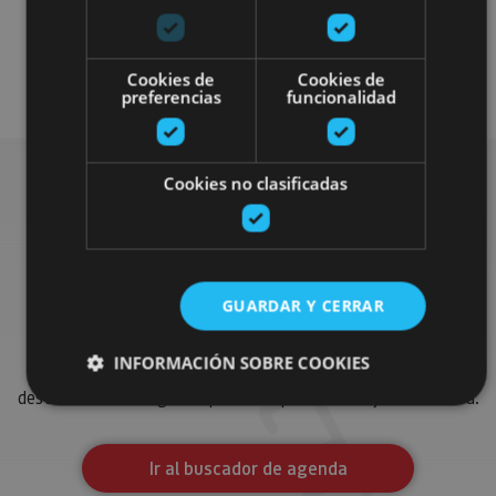
Cookies de
Cookies de
preferencias
funcionalidad
Cookies no clasificadas
Busca más fiestas y
eventos
GUARDAR Y CERRAR
INFORMACIÓN SOBRE COOKIES
Encuentra las fiestas, espectáculos y los eventos más
destacados de la agenda para completar tu viaje en Navarra.
Cookies estrictamente necesarias
Ir al buscador de agenda
Cookies de rendimiento