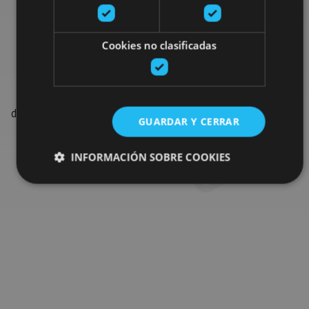
Busca más fiestas y
eventos
Cookies no clasificadas
Encuentra las fiestas, espectáculos y los eventos más
destacados de la agenda para completar tu viaje en Navarra.
GUARDAR Y CERRAR
INFORMACIÓN SOBRE COOKIES
Ir al buscador de agenda
Cookies estrictamente necesarias
Cookies de rendimiento
Cookies de preferencias
Cookies de funcionalidad
Cookies no clasificadas