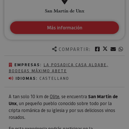
San Martín de Unx
Más información
Twitter
Facebook
Corre
W
COMPARTIR:
EMPRESAS:
LA POSADICA CASA ALDABE,
BODEGAS MÁXIMO ABETE
IDIOMAS:
CASTELLANO
A tan solo 10 km de
Olite
, se encuentra
San Martín de
Unx
, un pequeño pueblo conocido sobre todo por la
cripta románica de su iglesia y por sus deliciosos vinos
rosados.
En esta experiencia podrás participar en la