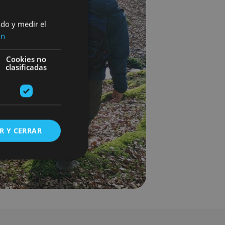
ado y medir el
ón
Cookies no
clasificadas
R Y CERRAR
s de funcionalidad
ión de usuario y la