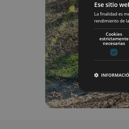
Ese sitio we
La finalidad es m
rendimiento de la
Cookies
estrictamente
necesarias
INFORMACIÓ
Cookies estrictam
Las cookies estrictam
gestión de cuentas. E