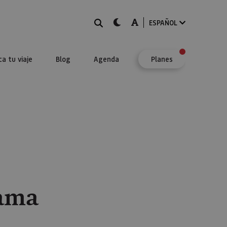
BUSCAR
dark-mode
A-mode
ESPAÑOL
ca tu viaje
Blog
Agenda
Planes
zama