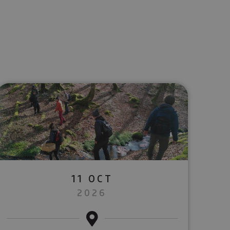
lectrónico
sApp
11 OCT
2026