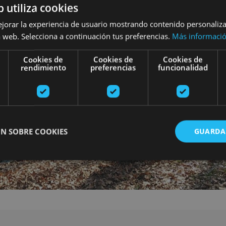
b utiliza cookies
ejorar la experiencia de usuario mostrando contenido personaliz
 web. Selecciona a continuación tus preferencias.
Más informaci
Cookies de
Cookies de
Cookies de
rendimiento
preferencias
funcionalidad
N SOBRE COOKIES
GUARDA
ente necesarias
Cookies de rendimiento
Cookies de preferencias
Cookie
Cookies no clasificadas
ente necesarias permiten la funcionalidad principal del sitio web, como el inicio de ses
l sitio web no se puede utilizar correctamente sin las cookies estrictamente necesarias.