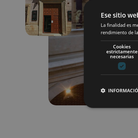
Ese sitio we
Anterior
La finalidad es m
rendimiento de la
Cookies
estrictamente
necesarias
INFORMACIÓ
Cookies estrictam