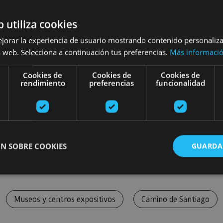
b utiliza cookies
ejorar la experiencia de usuario mostrando contenido personaliz
 web. Selecciona a continuación tus preferencias.
Más informaci
Cookies de
Cookies de
Cookies de
rendimiento
preferencias
funcionalidad
N SOBRE COOKIES
GUARDA
ente necesarias
Cookies de rendimiento
Cookies de preferencias
Cookie
Museos y centros expositivos
Camino de Santiago
Cookies no clasificadas