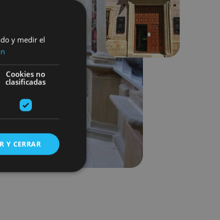
Siguiente
ado y medir el
ón
Cookies no
clasificadas
R Y CERRAR
s de funcionalidad