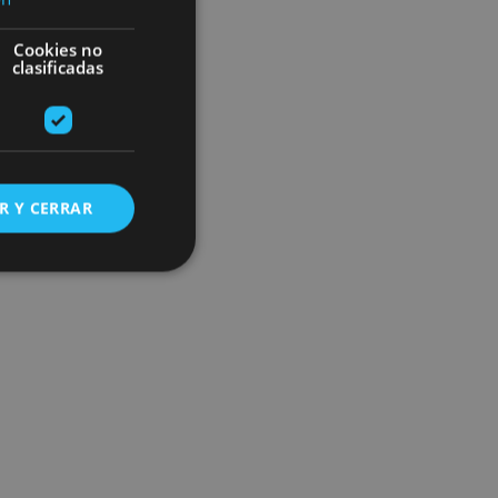
Cookies no
clasificadas
R Y CERRAR
s de funcionalidad
ión de usuario y la
ookie para recordar