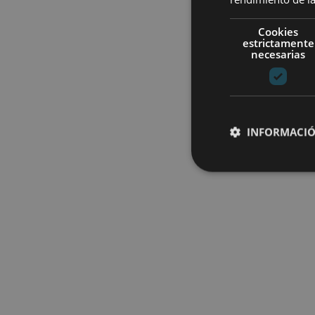
Cookies
estrictamente
necesarias
INFORMACIÓ
Cookies estrictam
Las cookies estrictam
gestión de cuentas. E
Nombre
CookieScriptConse