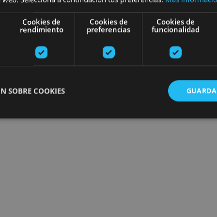
Cookies de
Cookies de
Cookies de
rendimiento
preferencias
funcionalidad
N SOBRE COOKIES
GUARDA
ente necesarias
Cookies de rendimiento
Cookies de preferencias
Cookie
Cookies no clasificadas
ente necesarias permiten la funcionalidad principal del sitio web, como el inicio de ses
l sitio web no se puede utilizar correctamente sin las cookies estrictamente necesarias.
Proveedor
/
Vencimiento
Descripción
Dominio
nt
1 mes
El servicio Cookie-Script.com utiliza esta c
CookieScript