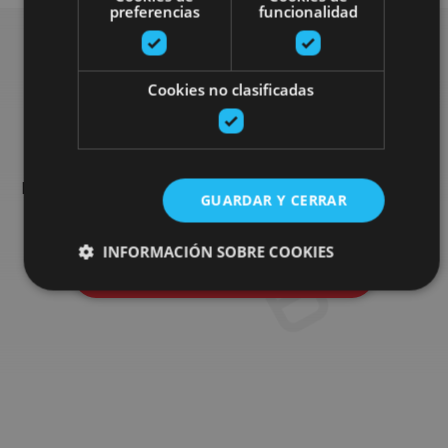
preferencias
funcionalidad
Busca más planes
Cookies no clasificadas
Encuentra planes y sugerencias para completar tu viaje en
Navarra: actividades organizadas, visitas y los eventos más
GUARDAR Y CERRAR
destados de la agenda.
INFORMACIÓN SOBRE COOKIES
Ir al buscador de planes
Cookies estrictamente necesarias
Cookies de rendimiento
Cookies de preferencias
Cookies de funcionalidad
Cookies no clasificadas