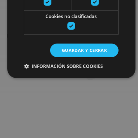
Busca más planes
Cookies no clasificadas
Encuentra planes y sugerencias para completar tu viaje en
Navarra: actividades organizadas, visitas y los eventos más
destados de la agenda.
GUARDAR Y CERRAR
Ir al buscador de planes
INFORMACIÓN SOBRE COOKIES
Cookies estrictamente necesarias
Cookies de rendimiento
Cookies de preferencias
Cookies de funcionalidad
Cookies no clasificadas
Las cookies estrictamente necesarias permiten la