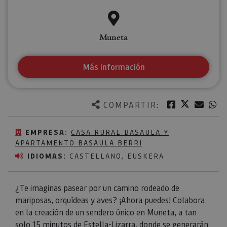
Muneta
Más información
Twitter
Facebook
Corre
W
COMPARTIR:
EMPRESA:
CASA RURAL BASAULA Y
APARTAMENTO BASAULA BERRI
IDIOMAS:
CASTELLANO, EUSKERA
¿Te imaginas pasear por un camino rodeado de
mariposas, orquídeas y aves? ¡Ahora puedes! Colabora
en la creación de un sendero único en Muneta, a tan
solo 15 minutos de
Estella-Lizarra
, donde se generarán