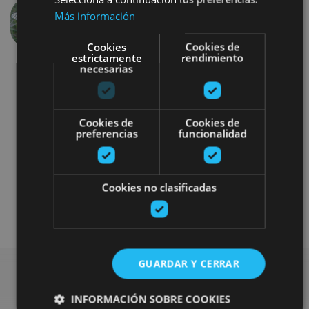
Más información
Anterior
Siguien
Cookies
Cookies de
estrictamente
rendimiento
necesarias
Cookies de
Cookies de
preferencias
funcionalidad
Otros
Cookies no clasificadas
Plan disponible solo para turistas alojados
en las casas rurales
GUARDAR Y CERRAR
INFORMACIÓN SOBRE COOKIES