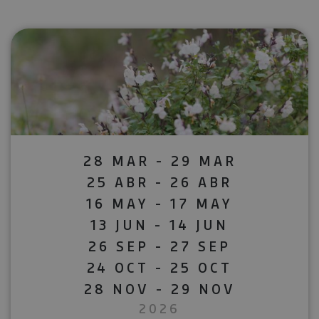
28 MAR - 29 MAR
25 ABR - 26 ABR
16 MAY - 17 MAY
13 JUN - 14 JUN
26 SEP - 27 SEP
24 OCT - 25 OCT
28 NOV - 29 NOV
2026