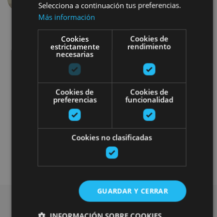
Selecciona a continuación tus preferencias.
Más información
Cookies
Cookies de
estrictamente
rendimiento
necesarias
Gastronomía
Bici
Balneario
Cookies de
Cookies de
preferencias
funcionalidad
Experiencias con alojamiento
Turismo activo selecto
Cookies no clasificadas
Alojamientos singulares premium
GUARDAR Y CERRAR
INFORMACIÓN SOBRE COOKIES