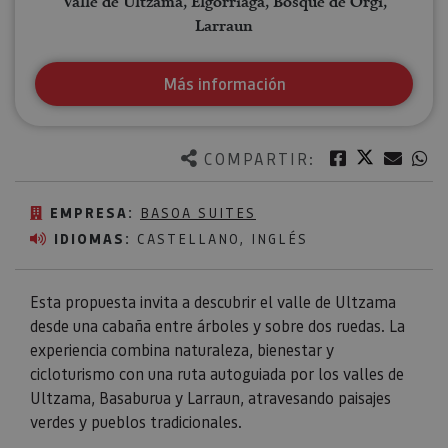
Valle de Ultzama, Elgorriaga, Bosque de Orgi,
Larraun
Más información
Twitter
Facebook
Corre
W
COMPARTIR:
EMPRESA:
BASOA SUITES
IDIOMAS:
CASTELLANO, INGLÉS
Esta propuesta invita a descubrir el valle de Ultzama
desde una cabaña entre árboles y sobre dos ruedas. La
experiencia combina naturaleza, bienestar y
cicloturismo con una ruta autoguiada por los valles de
Ultzama, Basaburua y Larraun, atravesando paisajes
verdes y pueblos tradicionales.