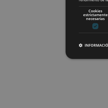
Cookies
estrictamente
necesarias
INFORMACIÓ
Cookies estrictam
Las cookies estrictam
gestión de cuentas. E
Nombre
CookieScriptConse