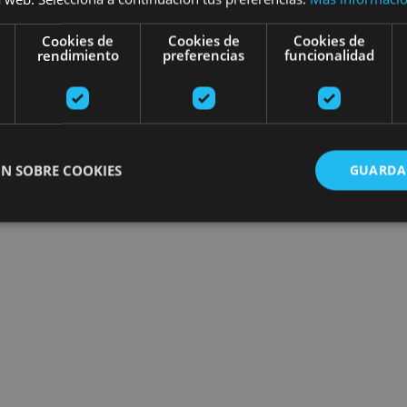
Cookies de
Cookies de
Cookies de
rendimiento
preferencias
funcionalidad
N SOBRE COOKIES
GUARDA
ente necesarias
Cookies de rendimiento
Cookies de preferencias
Cookie
Cookies no clasificadas
ente necesarias permiten la funcionalidad principal del sitio web, como el inicio de ses
l sitio web no se puede utilizar correctamente sin las cookies estrictamente necesarias.
Proveedor
/
Vencimiento
Descripción
Dominio
nt
1 mes
El servicio Cookie-Script.com utiliza esta c
CookieScript