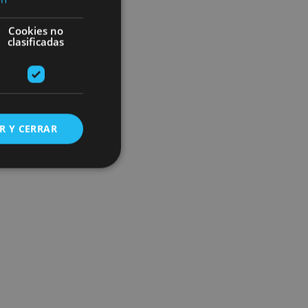
Cookies no
clasificadas
R Y CERRAR
s de funcionalidad
ión de usuario y la
ookie para recordar