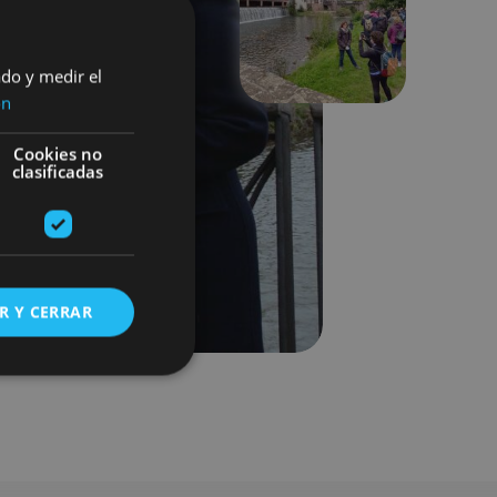
Siguiente
ado y medir el
ón
Cookies no
clasificadas
R Y CERRAR
s de funcionalidad
ión de usuario y la