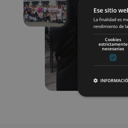
Anterior
Ese sitio we
La finalidad es m
rendimiento de la
Cookies
estrictamente
necesarias
INFORMACIÓ
Cookies estrictam
Las cookies estrictam