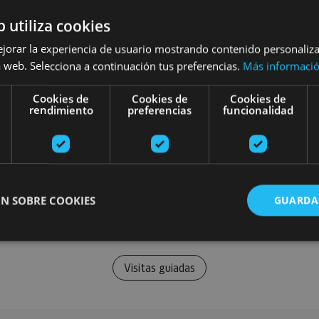
b utiliza cookies
ejorar la experiencia de usuario mostrando contenido personaliz
 web. Selecciona a continuación tus preferencias.
Más informaci
Cookies de
Cookies de
Cookies de
rendimiento
preferencias
funcionalidad
N SOBRE COOKIES
GUARDA
Visitas guiadas
ente necesarias
Cookies de rendimiento
Cookies de preferencias
Cookie
Cookies no clasificadas
ente necesarias permiten la funcionalidad principal del sitio web, como el inicio de ses