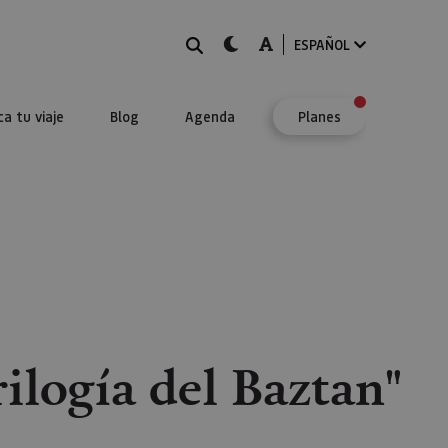
BUSCAR
dark-mode
A-mode
ESPAÑOL
ca tu viaje
Blog
Agenda
Planes
rilogía del Baztan"