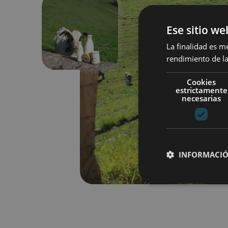
Ese sitio we
Anterior
La finalidad es m
rendimiento de la
Cookies
estrictamente
necesarias
INFORMACIÓ
Cookies estrictam