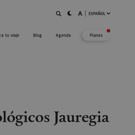
BUSCAR
dark-mode
A-mode
ESPAÑOL
ca tu viaje
Blog
Agenda
Planes
ológicos Jauregia