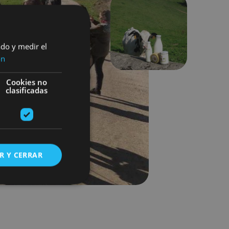
Siguiente
ado y medir el
ón
Cookies no
clasificadas
R Y CERRAR
s de funcionalidad