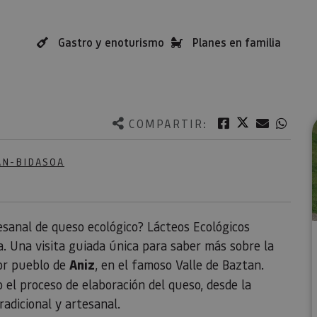
Gastro y enoturismo
Planes en familia
Twitter
Facebook
Correo e
What
COMPARTIR:
AN-BIDASOA
esanal de queso ecológico? Lácteos Ecológicos
a. Una visita guiada única para saber más sobre la
dor pueblo de
Aniz
, en el famoso Valle de Baztan.
o el proceso de elaboración del queso, desde la
adicional y artesanal.