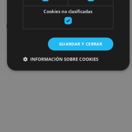
Busca más planes
Cookies no clasificadas
Encuentra planes y sugerencias para completar tu viaje en
Navarra: actividades organizadas, visitas y los eventos más
destados de la agenda.
GUARDAR Y CERRAR
Ir al buscador de planes
INFORMACIÓN SOBRE COOKIES
Cookies estrictamente necesarias
Cookies de rendimiento
Cookies de preferencias
Cookies de funcionalidad
Cookies no clasificadas
Las cookies estrictamente necesarias permiten la
funcionalidad principal del sitio web, como el inicio de