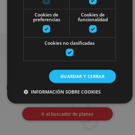
Cookies de
Cookies de
Enoturismo
preferencias
funcionalidad
Cookies no clasificadas
Busca más planes
GUARDAR Y CERRAR
Encuentra planes y sugerencias para completar tu viaje en
Navarra: actividades organizadas, visitas y los eventos más
INFORMACIÓN SOBRE COOKIES
destados de la agenda.
Ir al buscador de planes
Cookies estrictamente necesarias
Cookies de rendimiento
Cookies de preferencias