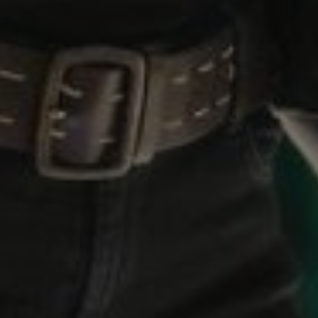
tamiento de los
na cookie de tipo
una serie corta de
e referencia para el
aforma de análisis
dar a los
tamiento de los
na cookie de tipo
na serie corta de
e referencia para el
istas de la página
personalizar la