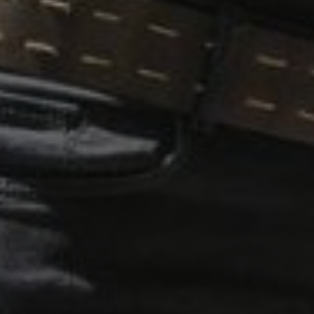
propietarios de sitios web a rastrear el compor
visitantes y medir el rendimiento del sitio. Es u
patrón, donde el prefijo _pk_ses es seguido por 
números y letras, que se cree que es un código d
dominio que configura la cookie.
www.visitnavarra.es
1 año
Este nombre de cookie está asociado con la plat
web de código abierto Piwik. Se utiliza para ayu
propietarios de sitios web a rastrear el compor
visitantes y medir el rendimiento del sitio. Es u
patrón, donde el prefijo _pk_id es seguido por u
números y letras, que se cree que es un código d
dominio que configura la cookie.
.visitnavarra.es
1 día
Esta cookie se utiliza para contar y rastrear las v
por un usuario durante su visita para mejorar y 
experiencia del usuario.