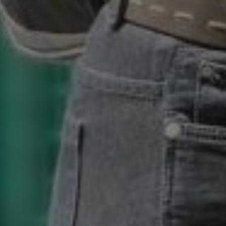
_pk_id.59.3f34
pageviewCount