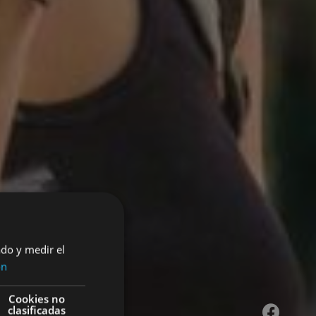
ado y medir el
ón
o por
Cookies no
clasificadas
Facebook