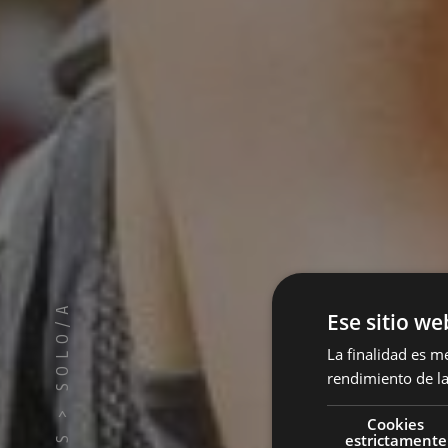
SOLO/A
Ese sitio we
La finalidad es m
rendimiento de la
Viaj
>
Cookies
estrictamente