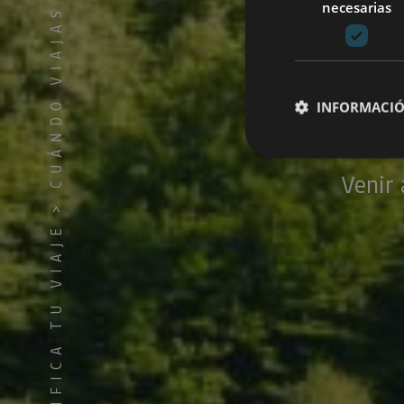
necesarias
CUÁNDO VIAJAS
N
INFORMACIÓ
Venir 
Cookies estrictam
>
PLANIFICA TU VIAJE
Las cookies estrictam
gestión de cuentas. E
Nombre
CookieScriptConse
JSESSIONID