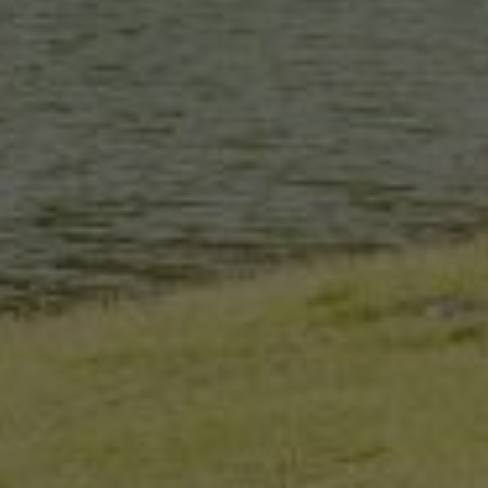
propietarios de sitios web a rastrear el compor
visitantes y medir el rendimiento del sitio. Es u
patrón, donde el prefijo _pk_ses es seguido por 
números y letras, que se cree que es un código d
dominio que configura la cookie.
www.visitnavarra.es
1 año
Este nombre de cookie está asociado con la plat
web de código abierto Piwik. Se utiliza para ayu
propietarios de sitios web a rastrear el compor
visitantes y medir el rendimiento del sitio. Es u
patrón, donde el prefijo _pk_id es seguido por u
números y letras, que se cree que es un código d
dominio que configura la cookie.
.visitnavarra.es
1 día
Esta cookie se utiliza para contar y rastrear las v
por un usuario durante su visita para mejorar y 
experiencia del usuario.