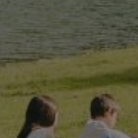
tamiento de los
na cookie de tipo
una serie corta de
e referencia para el
aforma de análisis
dar a los
tamiento de los
na cookie de tipo
na serie corta de
e referencia para el
istas de la página
personalizar la