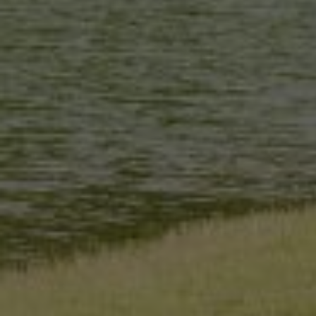
_pk_id.59.3f34
pageviewCount