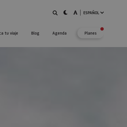
BUSCAR
dark-mode
A-mode
ESPAÑOL
ca tu viaje
Blog
Agenda
Planes