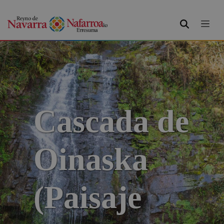
BUSCAR
Cascada de
Oinaska
(Paisaje