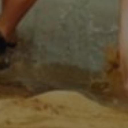
propietarios de sitios web a rastrear el compor
visitantes y medir el rendimiento del sitio. Es u
patrón, donde el prefijo _pk_ses es seguido por 
números y letras, que se cree que es un código d
dominio que configura la cookie.
www.visitnavarra.es
1 año
Este nombre de cookie está asociado con la plat
web de código abierto Piwik. Se utiliza para ayu
propietarios de sitios web a rastrear el compor
visitantes y medir el rendimiento del sitio. Es u
patrón, donde el prefijo _pk_id es seguido por u
números y letras, que se cree que es un código d
dominio que configura la cookie.
.visitnavarra.es
1 día
Esta cookie se utiliza para contar y rastrear las v
por un usuario durante su visita para mejorar y 
experiencia del usuario.