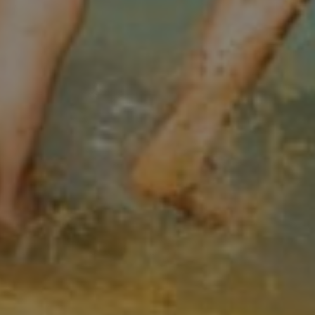
tamiento de los
na cookie de tipo
una serie corta de
e referencia para el
aforma de análisis
dar a los
tamiento de los
na cookie de tipo
na serie corta de
e referencia para el
istas de la página
personalizar la