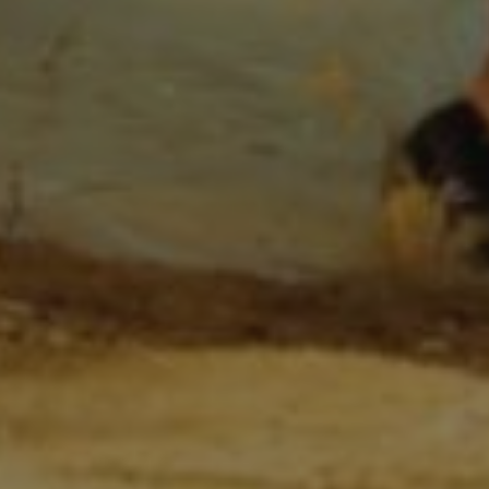
_pk_id.59.3f34
pageviewCount