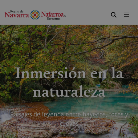
BUSCAR
Inmersión en la
naturaleza
Paisajes de leyenda entre hayedos, foces y
cuevas