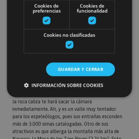
Valle de Belagua
Cookies de
Cookies de
preferencias
funcionalidad
Sin salir del Valle de Roncal, desde el pueblo de
Cookies no clasificadas
Isaba, puedes acceder a este valle, el único glaciar de
Navarra. Es un valle de gran tradición agrícola y
ganadera en el que todavía perviven costumbres
ancestrales.
GUARDAR Y CERRAR
Cuenta con varios espacios protegidos, uno de ellos
la
Reserva Natural de Larra
, que constituye uno de
INFORMACIÓN SOBRE COOKIES
los
paisajes kársticos
más impresionantes de
Europa. Ver como el pino negro se abre paso entre
la roca caliza te hará sacar la cámara
inmediatamente. Ah, y es un valle muy tentador
Cookies estrictamente necesarias
para los espeleólogos, pues sus entrañas esconden
Cookies de rendimiento
más de 3.000 simas catalogadas. Otro de sus
Cookies de preferencias
atractivos es que alberga la montaña más alta de
Cookies de funcionalidad
Navarra, la Mesa de los Tres Reyes (2.242m). Esto