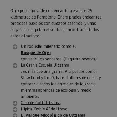
Oracle
sesi
Corporation
Política de Privacidad de Google
plat
www.visitnavarra.es
Otro pequeño valle con encanto a escasos 25
prop
gene
kilómetros de Pamplona. Entre prados ondeantes,
utili
sitio
preciosos pueblos con cuidados caseríos y unas
en JS
cuajadas que quitan el sentido, encontrarás todos
Nor
se ut
estos atractivos:
mant
sesi
usua
Un robledal milenario como el
anón
parte
Bosque de Orgi
servi
con sencillos senderos. (Requiere reserva).
COOKIE_SUPPORT
www.visitnavarra.es
1 año
Esta
La Granja Escuela Ultzama
utili
deter
: es más que una granja. Allí puedes comer
nave
Slow Food y Km 0, hacer talleres de queso y
usua
cook
conocer a todos los animales de la granja
mientras aprendes de ecología y medio
ambiente.
Club de Golf Ultzama
Proveedor
/
Nombre
Vencimient
Hípica "Doble A" de Lizaso
Proveedor
Dominio
/
Nombre
Vencimiento
Descripc
Proveedor
Dominio
/
El
Parque Micológico de Ultzama
Nombre
Vencimiento
Descripc
_hjSession_3655069
.visitnavarra.es
30 minutos