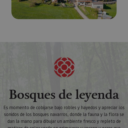
Piwik. Se 
para ayud
los propi
de sitios
rastrear e
comport
de los vis
y medir e
rendimie
sitio. Es 
cookie de
patrón, d
prefijo _
es seguid
una serie
de númer
letras, qu
cree que 
código d
referenci
el domin
configura
Bosques de leyenda
cookie.
_pk_id.59.3f34
www.visitnavarra.es
1 año
Este nom
cookie es
asociado 
Es momento de cobijarse bajo robles y hayedos y apreciar los
platafor
sonidos de los bosques navarros, donde la fauna y la flora se
análisis 
código ab
dan la mano para dibujar un ambiente fresco y repleto de
Piwik. Se 
para ayud
matices de color verde en primavera y verano y ocres que