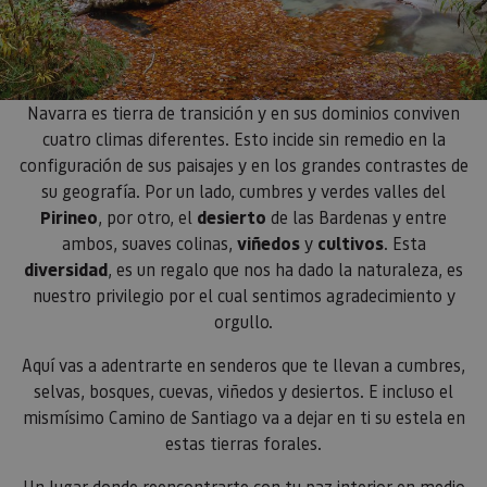
Navarra es tierra de transición y en sus dominios conviven
cuatro climas diferentes. Esto incide sin remedio en la
configuración de sus paisajes y en los grandes contrastes de
su geografía. Por un lado, cumbres y verdes valles del
Pirineo
, por otro, el
desierto
de las Bardenas y entre
ambos, suaves colinas,
viñedos
y
cultivos
. Esta
diversidad
, es un regalo que nos ha dado la naturaleza, es
nuestro privilegio por el cual sentimos agradecimiento y
orgullo.
Aquí vas a adentrarte en senderos que te llevan a cumbres,
selvas, bosques, cuevas, viñedos y desiertos. E incluso el
mismísimo Camino de Santiago va a dejar en ti su estela en
estas tierras forales.
Un lugar donde reencontrarte con tu paz interior en medio