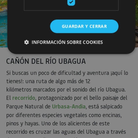
GUARDAR Y CERRAR
INFORMACIÓN SOBRE COOKIES
CAÑÓN DEL RÍO UBAGUA
Cookies estrictamente necesarias
Si buscas un poco de dificultad y aventura ¡aquí lo
Cookies de rendimiento
tienes!: una ruta de algo más de 12
Cookies de preferencias
kilómetros marcados por el sonido del río Ubagua.
Cookies de funcionalidad
El
recorrido
, protagonizado por el bello paisaje del
Cookies no clasificadas
Parque Natural de
Urbasa-Andia
, está salpicado
Las cookies estrictamente necesarias permiten la
por diferentes especies vegetales como encinas,
funcionalidad principal del sitio web, como el inicio de
pinos y hayas. Uno de los alicientes de este
sesión de usuario y la gestión de cuentas. El sitio web
no se puede utilizar correctamente sin las cookies
recorrido es cruzar las aguas del Ubagua a través
estrictamente necesarias.