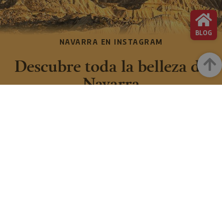
BLOG
NAVARRA EN INSTAGRAM
Descubre toda la belleza de
Arrib
Navarra
Instagram Oficial De Turismo
FACEBOOK
INSTAGRAM
@VISITNAVARRA
@VISITNAVARRA