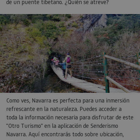
de un puente tibetano. ¿Quién se atreve?
Proveedor
/
Nombre
Vencimiento
Desc
Dominio
CookieScriptConsent
1 mes
El se
CookieScript
Cook
www.visitnavarra.es
Scri
utili
cook
reco
pref
cons
de c
los v
Es n
que 
de c
Cook
Scri
func
corr
JSESSIONID
Sesión
Cook
Oracle
Como ves, Navarra es perfecta para una inmersión
Política
sesi
Corporation
de Privacidad de Google
plat
www.visitnavarra.es
refrescante en la naturaleza. Puedes acceder a
prop
gene
toda la información necesaria para disfrutar de este
util
sitio
"Otro Turismo" en la aplicación de Senderismo
en J
Nor
Navarra. Aquí encontrarás todo sobre ubicación,
se ut