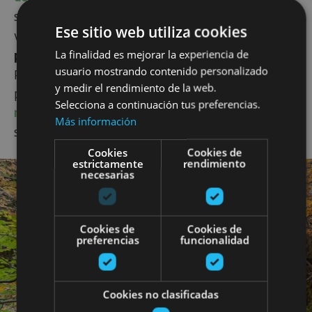
sendero entre olmos y hayas de
6.2 km
entre ida y
Ese sitio web utiliza cookies
vuelta, cuenta con
pozas de aguas cristalinas y
La finalidad es mejorar la experiencia de
pequeñas cascadas
que recogen las aguas del
usuario mostrando contenido personalizado
Parque Natural de Urbasa-Andía. Recuerda que
y medir el rendimiento de la web.
para visitar este top de naturaleza tienes que
Selecciona a continuación tus preferencias.
reservar tu entrada online
, de esta forma
Más información
seguimos cuidando y respetando esta joya natural.
Cookies
Cookies de
estrictamente
rendimiento
necesarias
Cookies de
Cookies de
preferencias
funcionalidad
Cookies no clasificadas