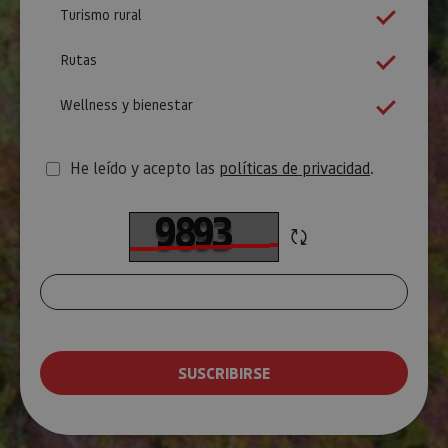
Turismo rural
Rutas
Wellness y bienestar
He leído y acepto las
políticas de privacidad
.
Refrescar
T
CAPTCHA
e
x
t
o
SUSCRIBIRSE
d
e
v