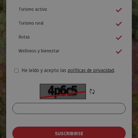
Turismo activo
Turismo rural
Rutas
Wellness y bienestar
He leído y acepto las
políticas de privacidad
.
Refrescar
T
CAPTCHA
e
x
t
o
SUSCRIBIRSE