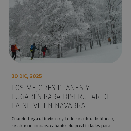
Cookies de funcionalidad
Cookies no clasificadas
Las cookies estrictamente necesarias permiten la
funcionalidad principal del sitio web, como el inicio
de sesión de usuario y la gestión de cuentas. El sitio
web no se puede utilizar correctamente sin las
cookies estrictamente necesarias.
Proveedor
/
Nombre
Vencimiento
Desc
Dominio
CookieScriptConsent
1 mes
El se
CookieScript
Cook
www.visitnavarra.es
Scri
utili
30 DIC, 2025
cook
recor
LOS MEJORES PLANES Y
pref
cons
de c
LUGARES PARA DISFRUTAR DE
los v
Es n
LA NIEVE EN NAVARRA
que 
de c
Cook
Cuando llega el invierno y todo se cubre de blanco,
Scri
func
se abre un inmenso abanico de posibilidades para
corr