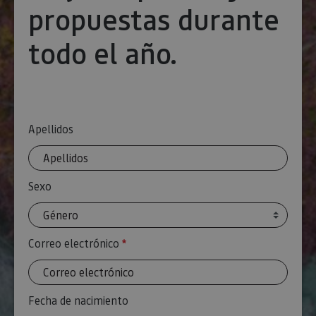
experienc
propuestas durante
usuario.
todo el año.
Apellidos
Sexo
Correo electrónico
Requerido
Fecha de nacimiento