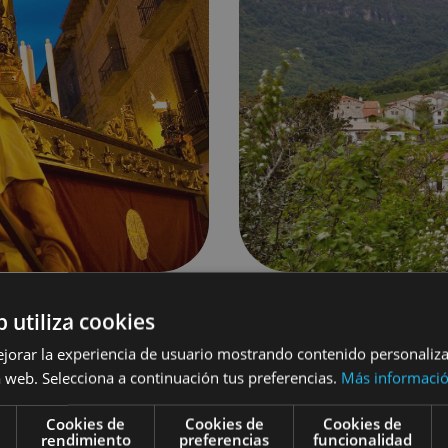
03 MAR, 2026
b utiliza cookies
5 IDEAS PAR
ejorar la experiencia de usuario mostrando contenido personaliz
 web. Selecciona a continuación tus preferencias.
Más informaci
A SEMANA
NAVARRA
Cookies de
Cookies de
Cookies de
rendimiento
preferencias
funcionalidad