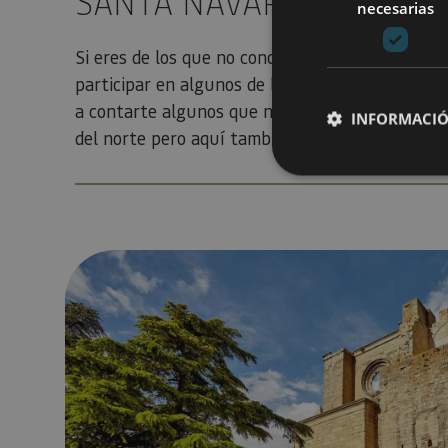
SANTA NAVARRA
necesarias
Si eres de los que no concibes una escapada en
participar en algunos de los actos solemnes más
a contarte algunos que no te puedes perder en
INFORMACIÓ
del norte pero aquí también se palpa la...
Cookies estrictam
Qué ver en Viana, Navarra: guía por la ciudad monument
Las cookies estrictam
gestión de cuentas. E
Nombre
CookieScriptConse
JSESSIONID