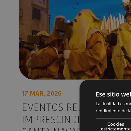
17 MAR, 2026
Ese sitio we
EVENTOS RELIGIOSOS
La finalidad es m
rendimiento de la
IMPRESCINDIBLES DE L
Cookies
estrictamente