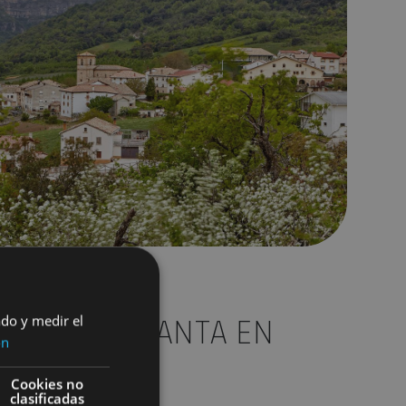
A SEMANA SANTA EN
ado y medir el
ón
Cookies no
clasificadas