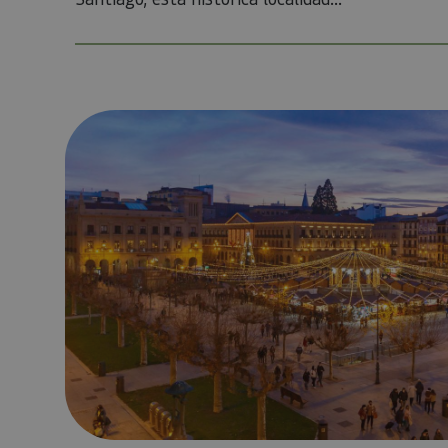
_pk_id.59.3f34
Navidad en Navarra
pageviewCount