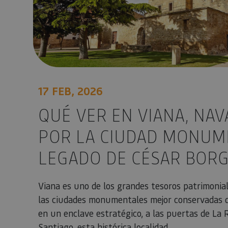
COOKIE_SUPPORT
Nombre
Nombre
Nombre
_hjSession_3655069
17 FEB, 2026
Provee
Nombre
/
Domin
LFR_SESSION_STAT
C
GUEST_LANGUAGE_
QUÉ VER EN VIANA, NAV
uid
.adform
GN
POR LA CIUDAD MONUME
_hjSessionUser_365
_ga
Event3PvTriggered
LEGADO DE CÉSAR BORG
Viana es uno de los grandes tesoros patrimonia
_ga_V2BZ6ZS61P
las ciudades monumentales mejor conservadas d
en un enclave estratégico, a las puertas de La 
_pk_ses.59.3f34
Santiago, esta histórica localidad...