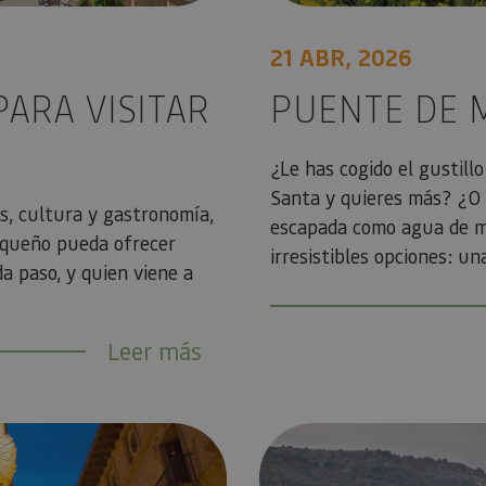
21 ABR, 2026
PARA VISITAR
PUENTE DE 
¿Le has cogido el gustill
Santa y quieres más? ¿O 
es, cultura y gastronomía,
escapada como agua de m
equeño pueda ofrecer
irresistibles opciones: una
da paso, y quien viene a
Leer más
 navarra
5 ideas para Semana Santa en