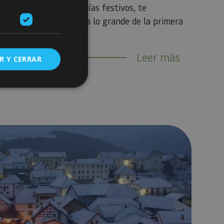
ar a Navarra en estos días festivos, te
s para que disfrutes a lo grande de la primera
Leer más
R Y CERRAR
s de funcionalidad
a visitar en Navarra
ión de usuario y la
ookie para recordar
es de los visitantes.
ookie-Script.com
o general, utilizada