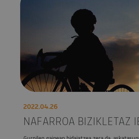
2022.04.26
NAFARROA BIZIKLETAZ I
Gurpilen gainean bidaiatzea zera da, askatasun