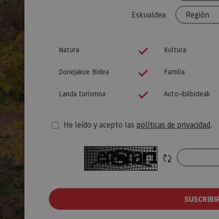
Eskualdea
_pk_id.59.3f34
Natura
Kultura
Donejakue Bidea
Familia
Landa turismoa
Auto-ibilbideak
pageviewCount
He leído y acepto las
políticas de privacidad
.
T
e
Refresh CAPTC
s
t
SUSCRIBI
u
e