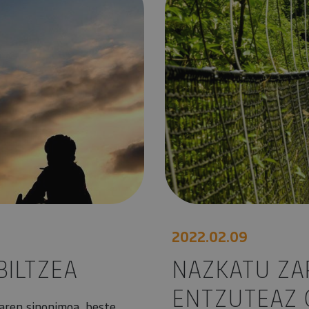
2022.02.09
BILTZEA
NAZKATU ZA
ENTZUTEAZ 
aren sinonimoa, beste