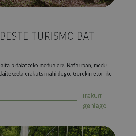
BESTE TURISMO BAT
aita bidaiatzeko modua ere. Nafarroan, modu
daitekeela erakutsi nahi dugu. Gurekin etorriko
Irakurri
gehiago
K NAGO" ENTZUTEAZ OPORRETAN ZAUDELA?