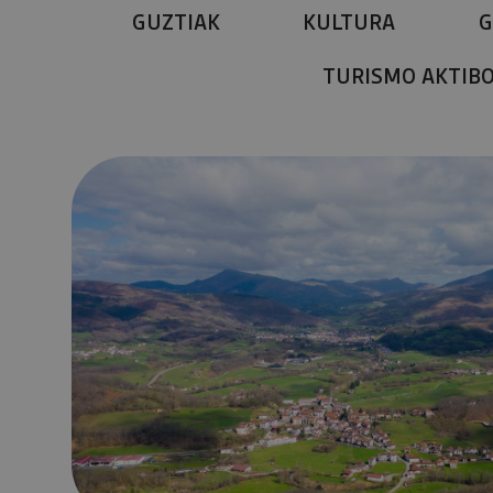
GUZTIAK
KULTURA
G
TURISMO AKTIB
Zatoz Itzulia ikustera, eta ezagutu Nafarroako iparral