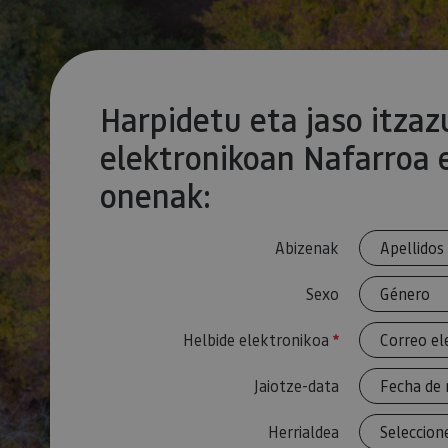
COOKIE_SUPPORT
Harpidetu eta jaso itzaz
Nombre
elektronikoan Nafarroa 
Nombre
Nombre
_hjSession_3655069
Provee
Nombre
onenak:
/
Domin
LFR_SESSION_STAT
C
GUEST_LANGUAGE_
uid
.adform
GN
Abizenak
_hjSessionUser_365
_ga
Event3PvTriggered
Sexo
Helbide elektronikoa
Beharrezkoa
Jaiotze-data
_ga_V2BZ6ZS61P
_pk_ses.59.3f34
Herrialdea