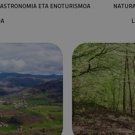
ASTRONOMIA ETA ENOTURISMOA
NATUR
OA
L
dea
NAFARROAN BESTE TURISMO