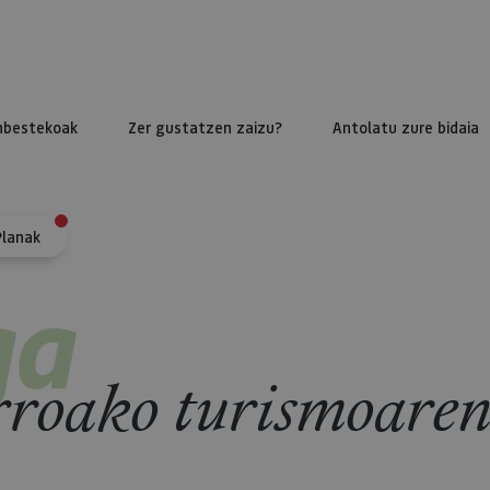
nbestekoak
Zer gustatzen zaizu?
Antolatu zure bidaia
Planak
ga
roako turismoaren