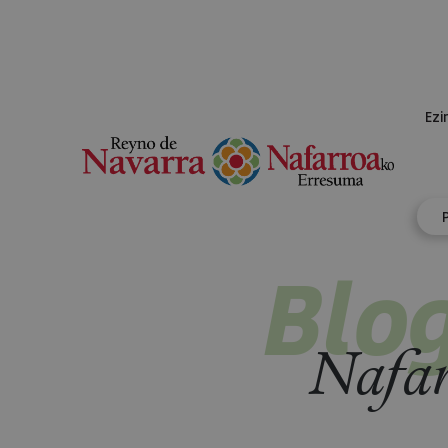
Ezi
Blo
Nafar