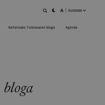
BILATU
dark-mode
A-mode
EUSKARA
Nafarroako Turismoaren bloga
Agenda
 bloga