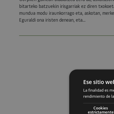
bitarteko batzuekin irisgarriak ez diren txokoeta
mundua modu iraunkorrago eta, askotan, merke
Eguraldi ona iristen denean, eta...
Ese sitio we
La finalidad es m
rendimiento de la
Cookies
estrictamente