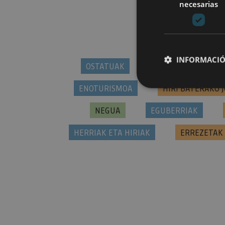
necesarias
INFORMACIÓ
OSTATUAK
TABERNAK ETA JA
ENOTURISMOA
HIRI BATERAKO 
Cookies estrictam
NEGUA
EGUBERRIAK
HERRIAK ETA HIRIAK
ERREZETAK
Las cookies estrictam
gestión de cuentas. E
Nombre
CookieScriptConse
JSESSIONID