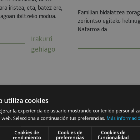
ra iristea, eta, batez ere,
Familian bidaiatzea zorag
agoan ibiltzeko modua.
zoriontsu egiteko helmu
Nafarroa da
Irakurri
gehiago
b utiliza cookies
Aurrekoa
Hurrengoa
ejorar la experiencia de usuario mostrando contenido personaliz
 web. Selecciona a continuación tus preferencias.
Más informaci
Cookies de
Cookies de
Cookies de
rendimiento
preferencias
funcionalidad