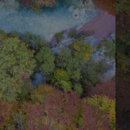
tamiento de los
na cookie de tipo
una serie corta de
e referencia para el
aforma de análisis
dar a los
tamiento de los
na cookie de tipo
na serie corta de
e referencia para el
istas de la página
personalizar la