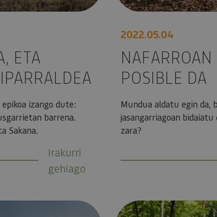
2022.05.04
, ETA
NAFARROAN 
IPARRALDEA
POSIBLE DA
o epikoa izango dute:
Mundua aldatu egin da, b
kusgarrietan barrena.
jasangarriagoan bidaiatu 
ta Sakana.
zara?
Irakurri
gehiago
NAZKATU ZARA "ASPERTURI