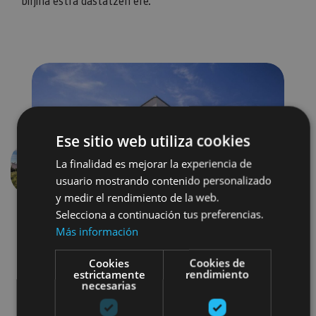
birjina estra dastatzen ere.
Ese sitio web utiliza cookies
La finalidad es mejorar la experiencia de
Aurrekoa
Hurren
usuario mostrando contenido personalizado
y medir el rendimiento de la web.
Selecciona a continuación tus preferencias.
Más información
Cookies
Cookies de
estrictamente
rendimiento
necesarias
Gastronomía