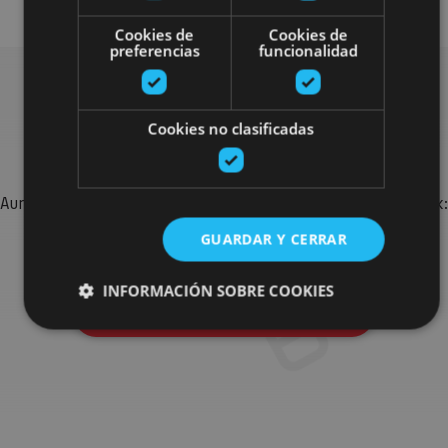
Cookies de
Cookies de
preferencias
funcionalidad
Bilatu plan gehiago
Cookies no clasificadas
Aurkitu zure bidaia Nafarroan osatzeko planak eta iradokizunak:
jarduera antolatuak, bisitak eta agendaren ekitaldi
GUARDAR Y CERRAR
garrantzitsuenak.
INFORMACIÓN SOBRE COOKIES
Joan planen bilatzailera
Cookies estrictamente necesarias
Cookies de rendimiento
Cookies de preferencias