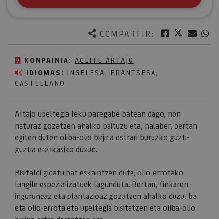
Twitter
Facebook
Corre
W
COMPARTIR:
KONPAINIA:
ACEITE ARTAJO
IDIOMAS:
INGELESA, FRANTSESA,
CASTELLANO
Artajo upeltegia leku paregabe batean dago, non
naturaz gozatzen ahalko baituzu eta, halaber, bertan
egiten duten oliba-olio birjina estrari buruzko guzti-
guztia ere ikasiko duzun.
Bisitaldi gidatu bat eskaintzen dute, olio-errotako
langile espezializatuek lagunduta. Bertan, finkaren
inguruneaz eta plantazioaz gozatzen ahalko duzu, bai
eta olio-errota eta upeltegia bisitatzen eta oliba-olio