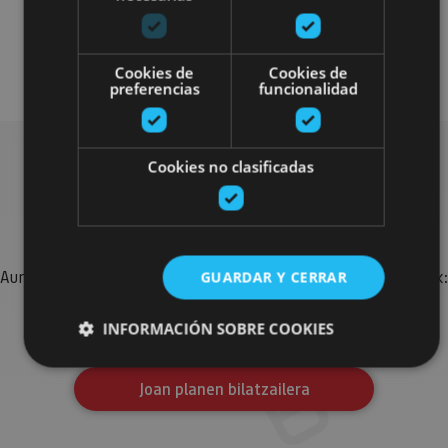
Localidades
Camino de Santiago
Visitas guiadas
Cookies de
Cookies de
preferencias
funcionalidad
Cookies no clasificadas
Bilatu plan gehiago
Aurkitu zure bidaia Nafarroan osatzeko planak eta iradokizunak:
GUARDAR Y CERRAR
jarduera antolatuak, bisitak eta agendaren ekitaldi
garrantzitsuenak.
INFORMACIÓN SOBRE COOKIES
Joan planen bilatzailera
Cookies estrictamente necesarias
Cookies de rendimiento