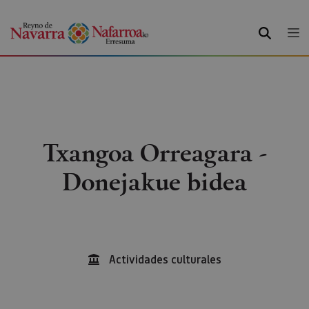
BILATU
Txangoa Orreagara -
Donejakue bidea
Actividades culturales