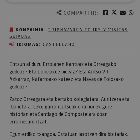
Twitter
Facebook
Corre
W
COMPARTIR:
KONPAINIA:
TRIPNAVARRA TOURS Y VISITAS
GUIADAS
IDIOMAS:
CASTELLANO
Entzun al duzu Errolanen Kantuaz eta Orreagako
guduaz? Eta Donejakue bideaz? Eta Antso VII.
Azkarraz, Nafarroako kateez eta Navas de Tolosako
guduaz?
Zatoz Orreagara eta bertako kolegiatara, Auritzera eta
Ibañetara. Leku garrantzitsuak dira horiek gure
historian eta Santiago de Compostelara doan
erromesarentzat.
Egun-erdiko txangoa. Ostatuan jasotzen dira bisitariak.