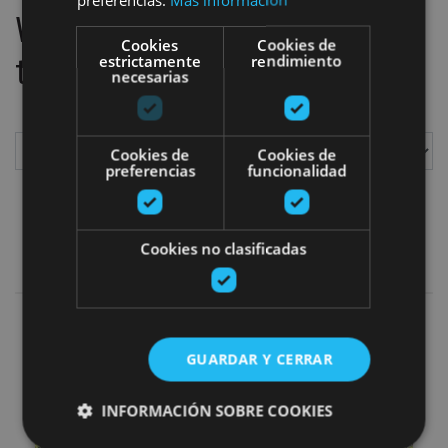
We have located
1
plans
Cookies
Cookies de
to do
estrictamente
rendimiento
necesarias
Cookies de
Cookies de
preferencias
funcionalidad
Show
Cookies no clasificadas
Gastro y enoturismo
Add filters
Forage for wild mushrooms and 
GUARDAR Y CERRAR
INFORMACIÓN SOBRE COOKIES