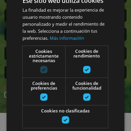
Ese sitio web utiliza cookies
La finalidad es mejorar la experiencia de
San Fermin
usuario mostrando contenido
personalizado y medir el rendimiento de
la web. Selecciona a continuación tus
Accesibilidad
preferencias.
Más información
Cookies
Cookies de
Turismo regenerativo
estrictamente
rendimiento
necesarias
Experiencias exclusivas
Cookies de
Cookies de
preferencias
funcionalidad
Online booking
Cookies no clasificadas
Find plans