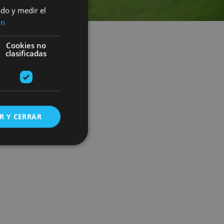
ado y medir el
ón
Cookies no
clasificadas
R Y CERRAR
s de funcionalidad
ión de usuario y la