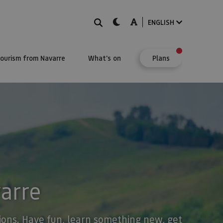
Search
dark-mode
A-mode
ENGLISH
Tourism from Navarre
What's on
Plans
varre
stions. Have fun, learn something new, get