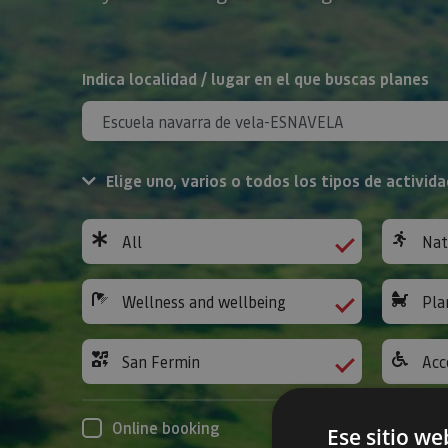
Search
Indica localidad / lugar en el que buscas planes
Elige uno, varios o todos los tipos de activida
All
Nat
Wellness and wellbeing
Pla
San Fermin
Acc
Online booking
Ese sitio we