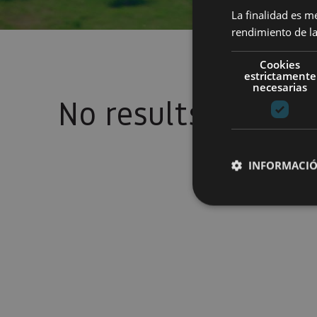
La finalidad es m
rendimiento de la
Cookies
estrictamente
necesarias
No results
INFORMACIÓ
Cookies estrictam
Las cookies estrictam
gestión de cuentas. E