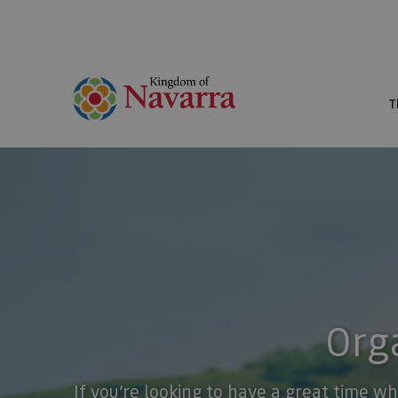
T
Orga
If you’re looking to have a great time wh