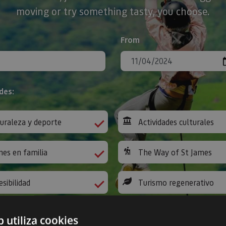
moving or try something tasty, you choose.
From
des:
uraleza y deporte
Actividades culturales
nes en familia
The Way of St James
esibilidad
Turismo regenerativo
b utiliza cookies