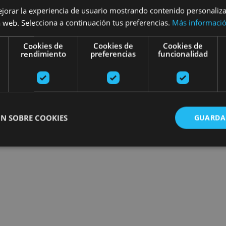
ejorar la experiencia de usuario mostrando contenido personaliz
Find plans
 web. Selecciona a continuación tus preferencias.
Más informaci
Cookies de
Cookies de
Cookies de
rendimiento
preferencias
funcionalidad
N SOBRE COOKIES
GUARDA
ente necesarias
Cookies de rendimiento
Cookies de preferencias
Cookie
Cookies no clasificadas
ente necesarias permiten la funcionalidad principal del sitio web, como el inicio de ses
l sitio web no se puede utilizar correctamente sin las cookies estrictamente necesarias.
Proveedor
/