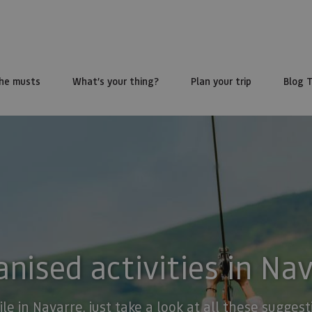
he musts
What’s your thing?
Plan your trip
Blog 
nised activities in Na
ile in Navarre, just take a look at all these sugge