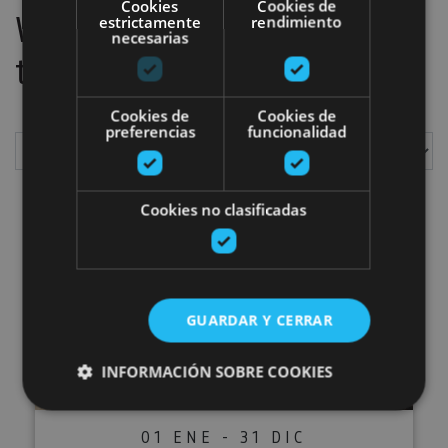
Cookies
Cookies de
We have located
1
plans
estrictamente
rendimiento
necesarias
to do
Cookies de
Cookies de
preferencias
funcionalidad
Show
Cookies no clasificadas
Las Eretas Archaeological Site
GUARDAR Y CERRAR
INFORMACIÓN SOBRE COOKIES
01 ENE - 31 DIC