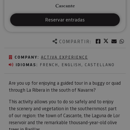
Cascante
Reservar entradas
Twitter
Facebook
Corre
W
COMPARTIR:
COMPANY:
ACTIVA EXPERIENCE
IDIOMAS:
FRENCH, ENGLISH, CASTELLANO
Are you up for enjoying a guided tour in a buggy or quad
through La Ribera in the south of Navarre?
This activity allows you to do so safely and to enjoy
the scenery and vegetation in the southernmost part
of our region: the town of Cascante, the Laguna de Lor
reservoir and the remarkable thousand-year-old olive
trees in Barillas.