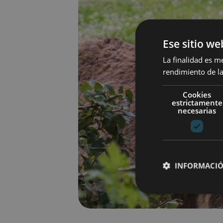
Ese sitio we
La finalidad es m
rendimiento de la
Cookies
estrictamente
necesarias
INFORMACIÓ
Cookies estrictam