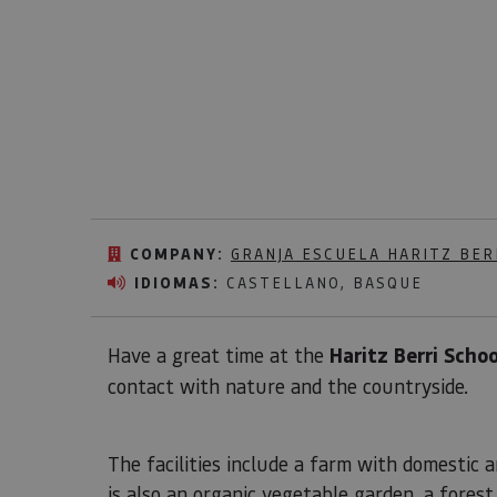
COMPANY:
GRANJA ESCUELA HARITZ BER
IDIOMAS:
CASTELLANO, BASQUE
Have a great time at the
Haritz Berri Scho
contact with nature and the countryside.
The facilities include a farm with domestic 
is also an organic vegetable garden, a forest