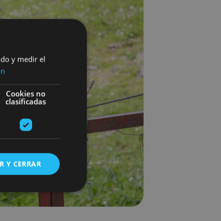
ado y medir el
ón
Cookies no
clasificadas
R Y CERRAR
s de funcionalidad