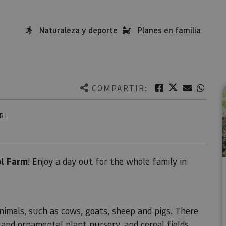
Naturaleza y deporte
Planes en familia
Twitter
Facebook
Correo e
What
COMPARTIR:
RI
ol Farm
! Enjoy a day out for the whole family in
animals, such as cows, goats, sheep and pigs. There
 and ornamental plant nursery, and cereal fields.