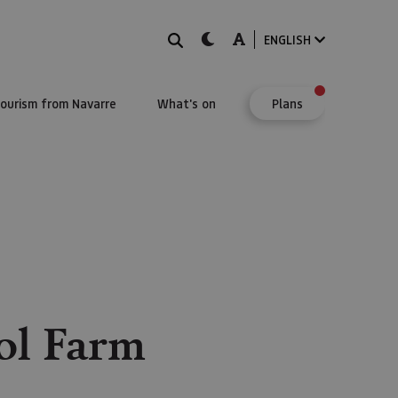
Search
dark-mode
A-mode
ENGLISH
Tourism from Navarre
What's on
Plans
ool Farm