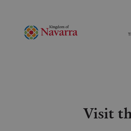
T
Visit t