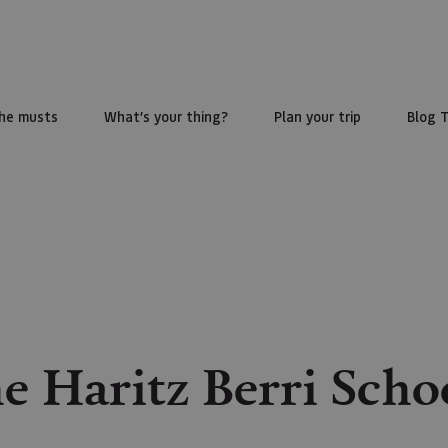
he musts
What’s your thing?
Plan your trip
Blog 
he Haritz Berri Sch