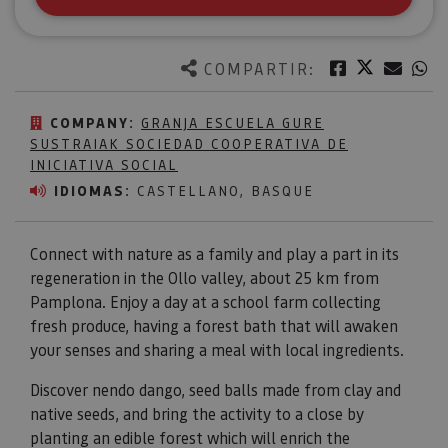
Twitter
Facebook
Corre
W
COMPARTIR:
COMPANY:
GRANJA ESCUELA GURE
SUSTRAIAK SOCIEDAD COOPERATIVA DE
INICIATIVA SOCIAL
IDIOMAS:
CASTELLANO, BASQUE
Connect with nature as a family and play a part in its
regeneration in the Ollo valley, about 25 km from
Pamplona. Enjoy a day at a school farm collecting
fresh produce, having a forest bath that will awaken
your senses and sharing a meal with local ingredients.
Discover nendo dango, seed balls made from clay and
native seeds, and bring the activity to a close by
planting an edible forest which will enrich the