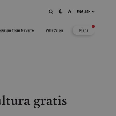
Search
dark-mode
A-mode
ENGLISH
Tourism from Navarre
What's on
Plans
ltura gratis