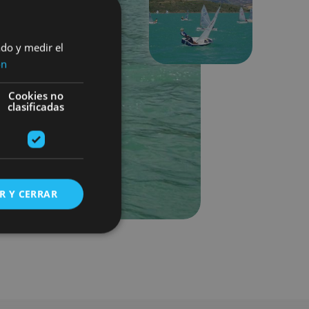
Next
ado y medir el
ón
Cookies no
clasificadas
R Y CERRAR
s de funcionalidad
ión de usuario y la