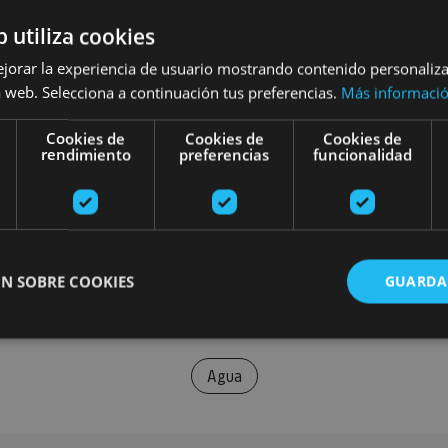
b utiliza cookies
ejorar la experiencia de usuario mostrando contenido personaliz
 web. Selecciona a continuación tus preferencias.
Más informaci
Cookies de
Cookies de
Cookies de
rendimiento
preferencias
funcionalidad
N SOBRE COOKIES
GUARDA
Agua
ente necesarias
Cookies de rendimiento
Cookies de preferencias
Cookie
Cookies no clasificadas
ente necesarias permiten la funcionalidad principal del sitio web, como el inicio de ses