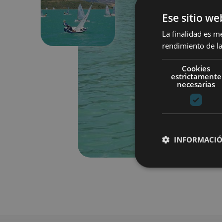
Previous
Ese sitio we
La finalidad es m
rendimiento de la
Cookies
estrictamente
necesarias
INFORMACIÓ
Cookies estrictam
Las cookies estrictam