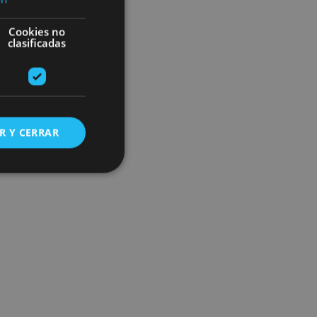
Cookies no
clasificadas
R Y CERRAR
s de funcionalidad
ión de usuario y la
ookie para recordar