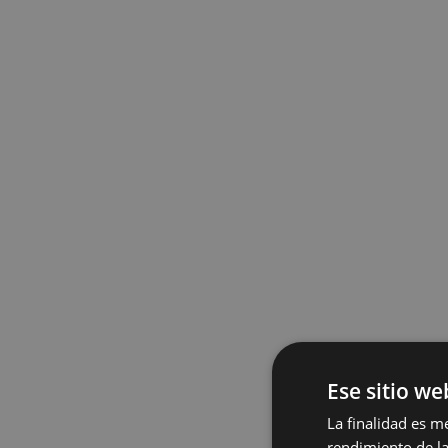
Ese sitio we
La finalidad es m
rendimiento de la