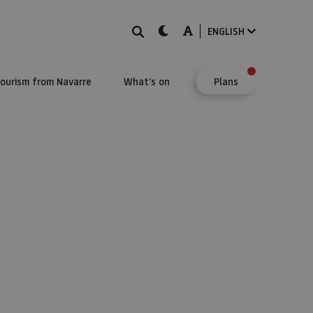
Search
dark-mode
A-mode
ENGLISH
Tourism from Navarre
What's on
Plans