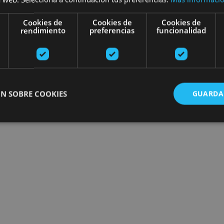
Cookies de
Cookies de
Cookies de
rendimiento
preferencias
funcionalidad
N SOBRE COOKIES
GUARDA
ente necesarias
Cookies de rendimiento
Cookies de preferencias
Cookie
Cookies no clasificadas
ente necesarias permiten la funcionalidad principal del sitio web, como el inicio de ses
l sitio web no se puede utilizar correctamente sin las cookies estrictamente necesarias.
Proveedor
/
Vencimiento
Descripción
Dominio
nt
1 mes
El servicio Cookie-Script.com utiliza esta c
CookieScript