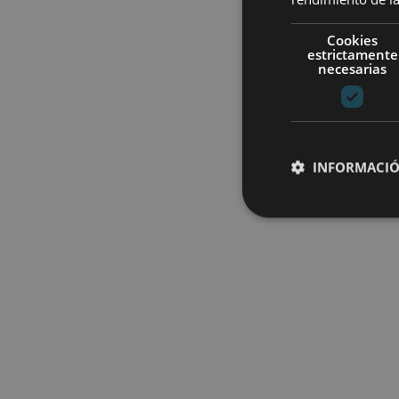
Cookies
estrictamente
necesarias
INFORMACIÓ
Cookies estrictam
Las cookies estrictam
gestión de cuentas. E
Nombre
CookieScriptConse