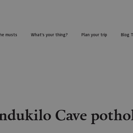
he musts
What’s your thing?
Plan your trip
Blog 
dukilo Cave potho