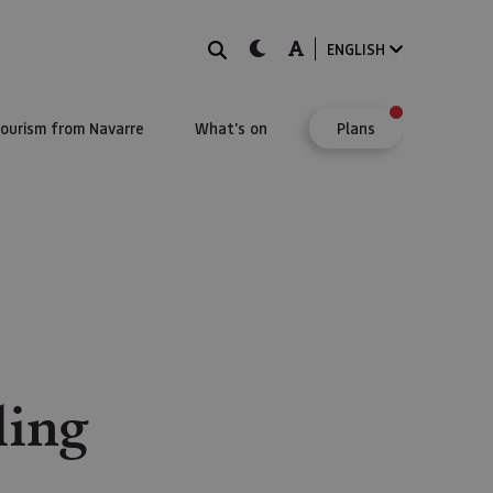
Search
dark-mode
A-mode
ENGLISH
Tourism from Navarre
What's on
Plans
ling