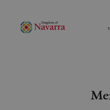
T
Men