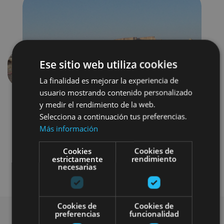
Ese sitio web utiliza cookies
Previous
Next
La finalidad es mejorar la experiencia de
usuario mostrando contenido personalizado
y medir el rendimiento de la web.
Selecciona a continuación tus preferencias.
Más información
Cookies
Cookies de
estrictamente
rendimiento
necesarias
Visitas guiadas
4x4 / car
Cookies de
Cookies de
preferencias
funcionalidad